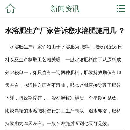


新闻资讯
网站首页

公司简介
水溶肥生产厂家告诉您水溶肥施用几 ？
产品展示
水溶肥生产厂家介绍由于水溶肥为 肥料，肥效跟配方原
复合肥系列
料以及生产制取工艺相关联，一般
水溶肥料由于从原料成
掺混肥系列
分比较单一，如只含有一到两种肥料，肥效持效期仅有10
水溶肥系列
天左右，水溶性方面有不溶物，那么这就直接导致了肥效
微生物菌剂
下降，持效期缩短，一般在溶解冲施后一个星期可见效。
新闻资讯
比较高端的水溶肥料进行加工生产制取，遇水即溶，肥料
持效期为20天左右。一般在冲施后五到七天可见效。
公司实力