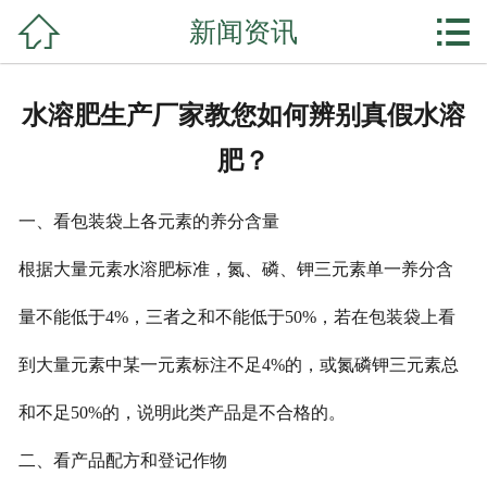


新闻资讯
网站首页

公司简介
水溶肥生产厂家教您如何辨别真假水溶
产品展示
肥？
复合肥系列
一、看包装袋上各元素的养分含量
掺混肥系列
根据大量元素水溶肥标准，氮、磷、钾三元素单一养分含
水溶肥系列
量不能低于4%，三者之和不能低于50%，若在包装袋上看
微生物菌剂
到大量元素中某一元素标注不足4%的，或氮磷钾三元素总
和不足50%的，说明此类产品是不合格的。
新闻资讯
二、看产品配方和登记作物
公司实力